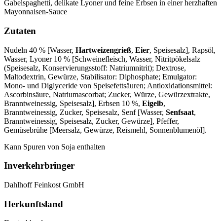
Gabelspaghetti, delikate Lyoner und feine Erbsen in einer herzhaften
Mayonnaisen-Sauce
Zutaten
Nudeln 40 % [Wasser,
Hartweizengrieß
,
Eier
, Speisesalz], Rapsöl,
Wasser, Lyoner 10 % [Schweinefleisch, Wasser, Nitritpökelsalz
(Speisesalz, Konservierungsstoff: Natriumnitrit); Dextrose,
Maltodextrin, Gewürze, Stabilisator: Diphosphate; Emulgator:
Mono- und Diglyceride von Speisefettsäuren; Antioxidationsmittel:
Ascorbinsäure, Natriumascorbat; Zucker, Würze, Gewürzextrakte,
Branntweinessig, Speisesalz], Erbsen 10 %,
Eigelb
,
Branntweinessig, Zucker, Speisesalz, Senf [Wasser,
Senfsaat
,
Branntweinessig, Speisesalz, Zucker, Gewürze], Pfeffer,
Gemüsebrühe [Meersalz, Gewürze, Reismehl, Sonnenblumenöl].
Kann Spuren von Soja enthalten
Inverkehrbringer
Dahlhoff Feinkost GmbH
Herkunftsland