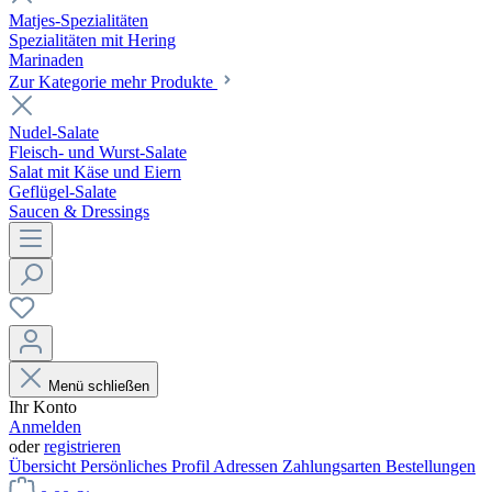
Matjes-Spezialitäten
Spezialitäten mit Hering
Marinaden
Zur Kategorie mehr Produkte
Nudel-Salate
Fleisch- und Wurst-Salate
Salat mit Käse und Eiern
Geflügel-Salate
Saucen & Dressings
Menü schließen
Ihr Konto
Anmelden
oder
registrieren
Übersicht
Persönliches Profil
Adressen
Zahlungsarten
Bestellungen