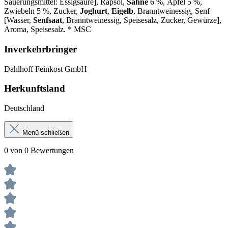
Säuerungsmittel: Essigsäure], Rapsöl,
Sahne
6 %, Äpfel 5 %,
Zwiebeln 5 %, Zucker,
Joghurt
,
Eigelb
, Branntweinessig, Senf
[Wasser,
Senfsaat
, Branntweinessig, Speisesalz, Zucker, Gewürze],
Aroma, Speisesalz. * MSC
Inverkehrbringer
Dahlhoff Feinkost GmbH
Herkunftsland
Deutschland
Menü schließen
0 von 0 Bewertungen