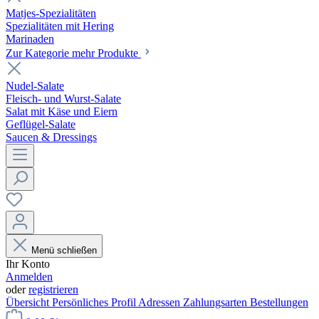
Matjes-Spezialitäten
Spezialitäten mit Hering
Marinaden
Zur Kategorie mehr Produkte
Nudel-Salate
Fleisch- und Wurst-Salate
Salat mit Käse und Eiern
Geflügel-Salate
Saucen & Dressings
Menü schließen
Ihr Konto
Anmelden
oder
registrieren
Übersicht
Persönliches Profil
Adressen
Zahlungsarten
Bestellungen