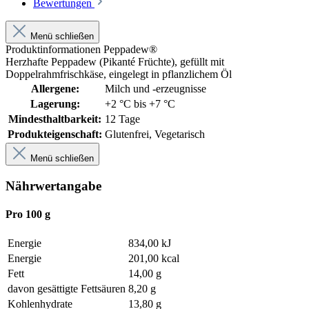
Bewertungen
Menü schließen
Produktinformationen Peppadew®
Herzhafte Peppadew (Pikanté Früchte), gefüllt mit
Doppelrahmfrischkäse, eingelegt in pflanzlichem Öl
Allergene:
Milch und -erzeugnisse
Lagerung:
+2 °C bis +7 °C
Mindesthaltbarkeit:
12 Tage
Produkteigenschaft:
Glutenfrei
, Vegetarisch
Menü schließen
Nährwertangabe
Pro 100 g
Energie
834,00 kJ
Energie
201,00 kcal
Fett
14,00 g
davon gesättigte Fettsäuren
8,20 g
Kohlenhydrate
13,80 g