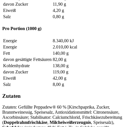
davon Zucker
11,90 g
Eiweiß
4,20 g
Salz
0,80 g
Pro Portion (1000 g)
Energie
8.340,00 kJ
Energie
2.010,00 kcal
Fett
140,00 g
davon gesättigte Fettsäuren
82,00 g
Kohlenhydrate
138,00 g
davon Zucker
119,00 g
Eiweiß
42,00 g
Salz
8,00 g
Zutaten
Zutaten: Gefüllte Peppadew® 60 % [Kirschpaprika, Zucker,
Branntweinessig, Speisesalz, Antioxidationsmittel: Citronensäure,
Ascorbinsäure; Stabilisator: Calciumchlorid, Frischkäsezubereitung
(
Doppelrahmfrischkäse
,
Milcheiweißerzeugnis
, Speisesalz),