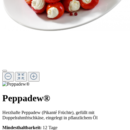
Peppadew®
Herzhafte Peppadew (Pikanté Früchte), gefüllt mit
Doppelrahmfrischkäse, eingelegt in pflanzlichem Öl
Mindesthaltbarkeit:
12 Tage