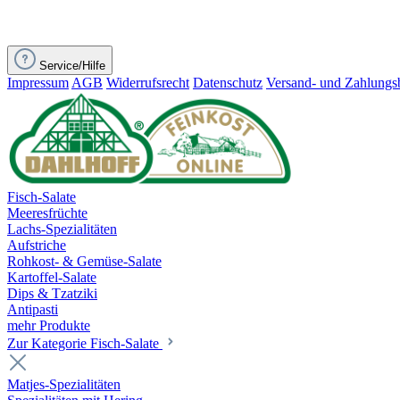
Service/Hilfe
Impressum
AGB
Widerrufsrecht
Datenschutz
Versand- und Zahlung
Fisch-Salate
Meeresfrüchte
Lachs-Spezialitäten
Aufstriche
Rohkost- & Gemüse-Salate
Kartoffel-Salate
Dips & Tzatziki
Antipasti
mehr Produkte
Zur Kategorie Fisch-Salate
Matjes-Spezialitäten