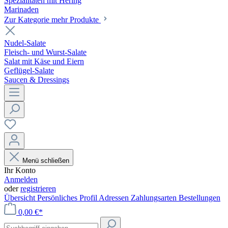
Spezialitäten mit Hering
Marinaden
Zur Kategorie mehr Produkte
Nudel-Salate
Fleisch- und Wurst-Salate
Salat mit Käse und Eiern
Geflügel-Salate
Saucen & Dressings
Menü schließen
Ihr Konto
Anmelden
oder
registrieren
Übersicht
Persönliches Profil
Adressen
Zahlungsarten
Bestellungen
0,00 €*