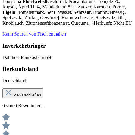
Louisiana-
Flusskrebsfleisch¹
(lat. Procambarus clarkii) 33 %,
Rapsöl, Äpfel 11 %, Mandarinen¹ 8 %, Zucker, Karotten, Porree,
Eigelb
, Tomatenmark, Senf [Wasser,
Senfsaat
, Branntweinessig,
Speisesalz, Zucker, Gewürze], Branntweinessig, Speisesalz, Dill,
Knoblauch, Zitronensaftkonzentrat, Curcuma. ¹Herkunft: Nicht-EU
Kann Spuren von Fisch enthalten
Inverkehrbringer
Dahlhoff Feinkost GmbH
Herkunftsland
Deutschland
Menü schließen
0 von 0 Bewertungen