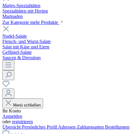
Matjes-Spezialitäten
Spezialitäten mit Hering
Marinaden
Zur Kategorie mehr Produkte
Nudel-Salate
Fleisch- und Wurst-Salate
Salat mit Käse und Eiern
Geflügel-Salate
Saucen & Dressings
Menü schließen
Ihr Konto
Anmelden
oder
registrieren
Übersicht
Persönliches Profil
Adressen
Zahlungsarten
Bestellungen