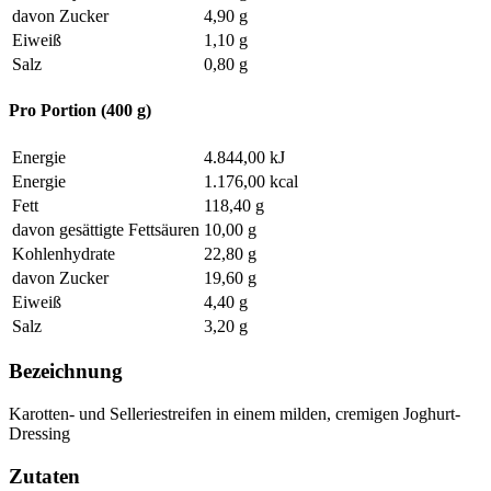
davon Zucker
4,90 g
Eiweiß
1,10 g
Salz
0,80 g
Pro Portion (400 g)
Energie
4.844,00 kJ
Energie
1.176,00 kcal
Fett
118,40 g
davon gesättigte Fettsäuren
10,00 g
Kohlenhydrate
22,80 g
davon Zucker
19,60 g
Eiweiß
4,40 g
Salz
3,20 g
Bezeichnung
Karotten- und Selleriestreifen in einem milden, cremigen Joghurt-
Dressing
Zutaten