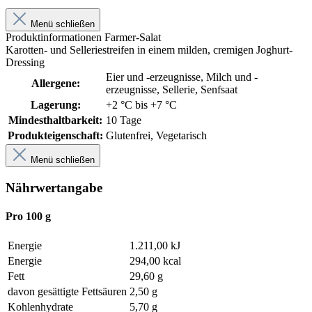
Menü schließen
Produktinformationen Farmer-Salat
Karotten- und Selleriestreifen in einem milden, cremigen Joghurt-
Dressing
Eier und -erzeugnisse
, Milch und -
Allergene:
erzeugnisse
, Sellerie
, Senfsaat
Lagerung:
+2 °C bis +7 °C
Mindesthaltbarkeit:
10 Tage
Produkteigenschaft:
Glutenfrei
, Vegetarisch
Menü schließen
Nährwertangabe
Pro 100 g
Energie
1.211,00 kJ
Energie
294,00 kcal
Fett
29,60 g
davon gesättigte Fettsäuren
2,50 g
Kohlenhydrate
5,70 g