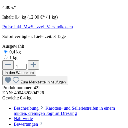
4,80 €*
Inhalt:
0.4 kg
(12,00 €* / 1 kg)
Preise inkl. MwSt. zzgl. Versandkosten
Sofort verfügbar, Lieferzeit: 3 Tage
Ausgewählt
0,4 kg
1 kg
In den Warenkorb
Zum Merkzettel hinzufügen
Produktnummer:
422
EAN:
4004820804226
Gewicht:
0.4 kg
Beschreibung
Karotten- und Selleriestreifen in einem
milden, cremigen Joghurt-Dressing
Nährwerte
Bewertungen