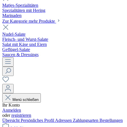
Matjes-Spezialitäten
Spezialitäten mit Hering
Marinaden
Zur Kategorie mehr Produkte
Nudel-Salate
Fleisch- und Wurst-Salate
Salat mit Käse und Eiern
Geflügel-Salate
Saucen & Dressings
Menü schließen
Ihr Konto
Anmelden
oder
registrieren
Übersicht
Persönliches Profil
Adressen
Zahlungsarten
Bestellungen