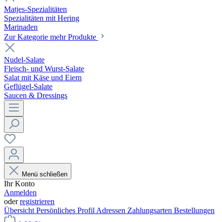
Matjes-Spezialitäten
Spezialitäten mit Hering
Marinaden
Zur Kategorie mehr Produkte
Nudel-Salate
Fleisch- und Wurst-Salate
Salat mit Käse und Eiern
Geflügel-Salate
Saucen & Dressings
Menü schließen
Ihr Konto
Anmelden
oder
registrieren
Übersicht
Persönliches Profil
Adressen
Zahlungsarten
Bestellungen