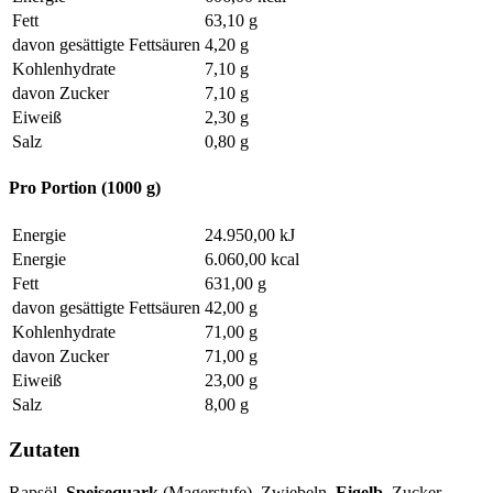
Fett
63,10 g
davon gesättigte Fettsäuren
4,20 g
Kohlenhydrate
7,10 g
davon Zucker
7,10 g
Eiweiß
2,30 g
Salz
0,80 g
Pro Portion (1000 g)
Energie
24.950,00 kJ
Energie
6.060,00 kcal
Fett
631,00 g
davon gesättigte Fettsäuren
42,00 g
Kohlenhydrate
71,00 g
davon Zucker
71,00 g
Eiweiß
23,00 g
Salz
8,00 g
Zutaten
Rapsöl,
Speisequark
(Magerstufe), Zwiebeln,
Eigelb,
Zucker,