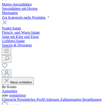
Matjes-Spezialitäten
Spezialitäten mit Hering
Marinaden
Zur Kategorie mehr Produkte
Nudel-Salate
Fleisch- und Wurst-Salate
Salat mit Käse und Eiern
Geflügel-Salate
Saucen & Dressings
Menü schließen
Ihr Konto
Anmelden
oder
registrieren
Übersicht
Persönliches Profil
Adressen
Zahlungsarten
Bestellungen