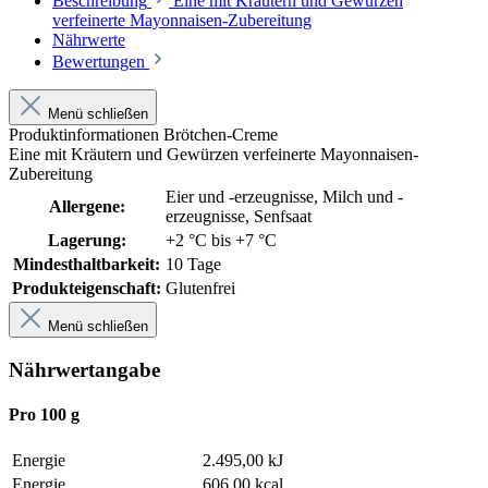
Beschreibung
Eine mit Kräutern und Gewürzen
verfeinerte Mayonnaisen-Zubereitung
Nährwerte
Bewertungen
Menü schließen
Produktinformationen Brötchen-Creme
Eine mit Kräutern und Gewürzen verfeinerte Mayonnaisen-
Zubereitung
Eier und -erzeugnisse
, Milch und -
Allergene:
erzeugnisse
, Senfsaat
Lagerung:
+2 °C bis +7 °C
Mindesthaltbarkeit:
10 Tage
Produkteigenschaft:
Glutenfrei
Menü schließen
Nährwertangabe
Pro 100 g
Energie
2.495,00 kJ
Energie
606,00 kcal